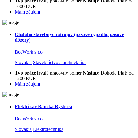
Typ práce
Trvalý pracovný pomer
Nástup:
Dohoda
Plat:
od
1000 EUR
Mám záujem
Obsluha stavebných strojov (pásové rýpadlá, pásové
dózery)
BeeWork s.r.o.
Slovakia
Stavebníctvo a architektúra
Typ práce
Trvalý pracovný pomer
Nástup:
Dohoda
Plat:
od
1200 EUR
Mám záujem
Elektrikár Banská Bystrica
BeeWork s.r.o.
Slovakia
Elektrotechnika