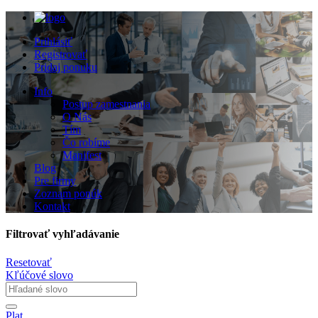
Prihlásiť
Registrovať
Pridaj ponuku
Info
Postup zamestnania
O Nás
Tím
Čo robíme
Manifest
Blog
Pre firmy
Zoznam ponúk
Kontakt
Filtrovať vyhľadávanie
Resetovať
Kľúčové slovo
Plat