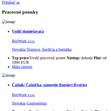
Prihlásiť sa
Pracovné ponuky
Vodič domiešavača
BeeWork s.r.o.
Slovakia
Doprava, špedícia a logistika
Typ práce
Trvalý pracovný pomer
Nástup:
dohoda
Plat:
od
1000 EUR
Mám záujem
Čašník/ Čašníčka, námestie Banskej Bystrice
BeeWork s.r.o.
Slovakia
Gastronómia