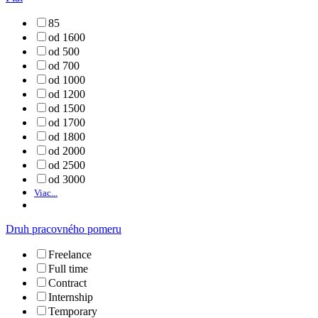
85
od 1600
od 500
od 700
od 1000
od 1200
od 1500
od 1700
od 1800
od 2000
od 2500
od 3000
Viac...
Druh pracovného pomeru
Freelance
Full time
Contract
Internship
Temporary