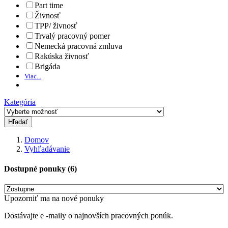
Part time
Živnosť
TPP/ živnosť
Trvalý pracovný pomer
Nemecká pracovná zmluva
Rakúska živnosť
Brigáda
Viac...
Kategória
Hľadať
Domov
Vyhľadávanie
Dostupné ponuky (6)
Upozorniť ma na nové ponuky
Dostávajte e -maily o najnovších pracovných ponúk.