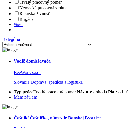
Trvalý pracovný pomer
Nemecká pracovná zmluva
Rakúska živnosť
Brigáda
Viac...
Kategória
Vodič domiešavača
BeeWork s.r.o.
Slovakia
Doprava, špedícia a logistika
Typ práce
Trvalý pracovný pomer
Nástup:
dohoda
Plat:
od 1
Mám záujem
Čašník/ Čašníčka, námestie Banskej Bystrice