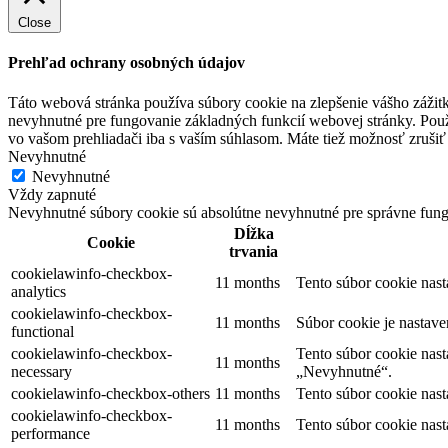
Close
Prehľad ochrany osobných údajov
Táto webová stránka používa súbory cookie na zlepšenie vášho zážitk
nevyhnutné pre fungovanie základných funkcií webovej stránky. Použ
vo vašom prehliadači iba s vaším súhlasom. Máte tiež možnosť zrušiť 
Nevyhnutné
Nevyhnutné
Vždy zapnuté
Nevyhnutné súbory cookie sú absolútne nevyhnutné pre správne fung
Dĺžka
Cookie
trvania
cookielawinfo-checkbox-
11 months
Tento súbor cookie nas
analytics
cookielawinfo-checkbox-
11 months
Súbor cookie je nastav
functional
cookielawinfo-checkbox-
Tento súbor cookie nas
11 months
necessary
„Nevyhnutné“.
cookielawinfo-checkbox-others
11 months
Tento súbor cookie nas
cookielawinfo-checkbox-
11 months
Tento súbor cookie nas
performance