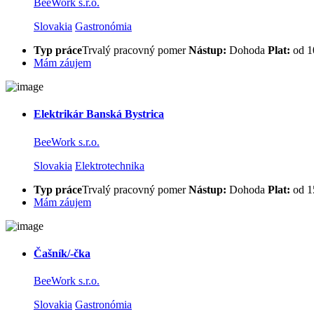
BeeWork s.r.o.
Slovakia
Gastronómia
Typ práce
Trvalý pracovný pomer
Nástup:
Dohoda
Plat:
od 1
Mám záujem
Elektrikár Banská Bystrica
BeeWork s.r.o.
Slovakia
Elektrotechnika
Typ práce
Trvalý pracovný pomer
Nástup:
Dohoda
Plat:
od 1
Mám záujem
Čašník/-čka
BeeWork s.r.o.
Slovakia
Gastronómia