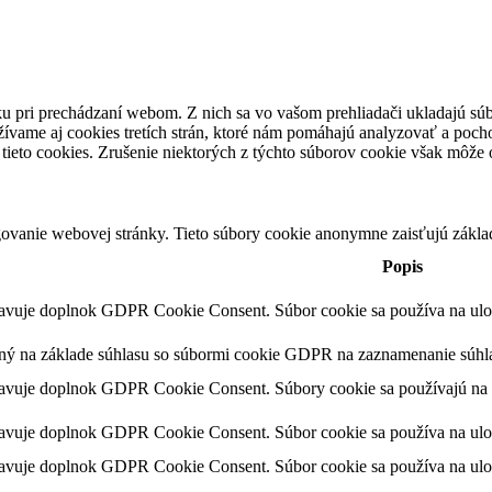
u pri prechádzaní webom. Z nich sa vo vašom prehliadači ukladajú súb
ívame aj cookies tretích strán, ktoré nám pomáhajú analyzovať a pocho
tieto cookies. Zrušenie niektorých z týchto súborov cookie však môže o
ovanie webovej stránky. Tieto súbory cookie anonymne zaisťujú zákla
Popis
tavuje doplnok GDPR Cookie Consent. Súbor cookie sa používa na ulože
ený na základe súhlasu so súbormi cookie GDPR na zaznamenanie súhla
tavuje doplnok GDPR Cookie Consent. Súbory cookie sa používajú na u
tavuje doplnok GDPR Cookie Consent. Súbor cookie sa používa na ulože
tavuje doplnok GDPR Cookie Consent. Súbor cookie sa používa na ulož