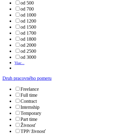
od 500
od 700
od 1000
od 1200
od 1500
od 1700
od 1800
od 2000
od 2500
od 3000
Viac...
Druh pracovného pomeru
Freelance
Full time
Contract
Internship
Temporary
Part time
Živnosť
TPP/ živnosť