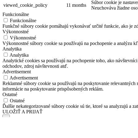
Súbor cookie je nastave
viewed_cookie_policy
11 months
Neuchováva žiadne oso
Funkcionálne
Funkcionálne
Funkčné súbory cookie pomáhajú vykonávať určité funkcie, ako je zdi
Výkonnostné
Výkonnostné
Výkonnostné súbory cookie sa používajú na pochopenie a analýzu kľú
Analytika
Analytika
Analytické cookies sa používajú na pochopenie toho, ako návštevníci
odchodov, zdroj návštevnosti atď.
Advertisement
Advertisement
Reklamné súbory cookie sa používajú na poskytovanie relevantných
informácie na poskytovanie prispôsobených reklám.
Ostatné
Ostatné
Ďalšie nekategorizované súbory cookie sú tie, ktoré sa analyzujú a zat
ULOŽIŤ A PRIJAŤ
×
O aké pracovné ponuky máte záujem?