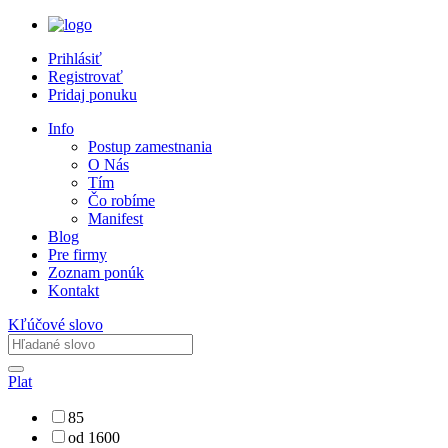
Prihlásiť
Registrovať
Pridaj ponuku
Info
Postup zamestnania
O Nás
Tím
Čo robíme
Manifest
Blog
Pre firmy
Zoznam ponúk
Kontakt
Kľúčové slovo
Plat
85
od 1600